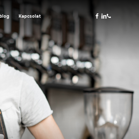
facebook
linkedin
phone
blog
Kapcsolat