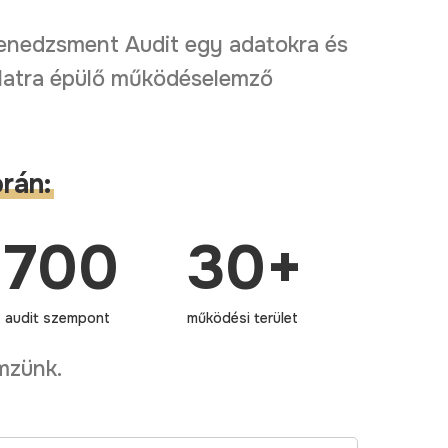
enedzsment
Audit
egy
adatokra
és
latra
épülő
működéselemző
orán:
700
30
+
audit szempont
működési terület
mzünk.