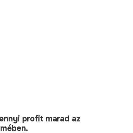
e
n
n
y
i
p
r
o
f
i
t
m
a
r
a
d
a
z
r
m
é
b
e
n
.