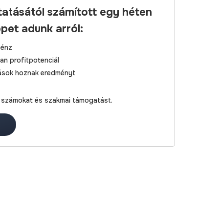
ytatásától számított egy héten
épet adunk arról:
pénz
van profitpotenciál
ások hoznak eredményt
 számokat és szakmai támogatást.