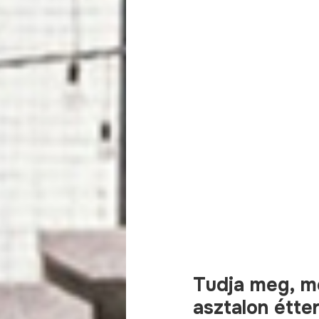
T
u
d
j
a
m
e
g
,
m
a
s
z
t
a
l
o
n
é
t
t
e