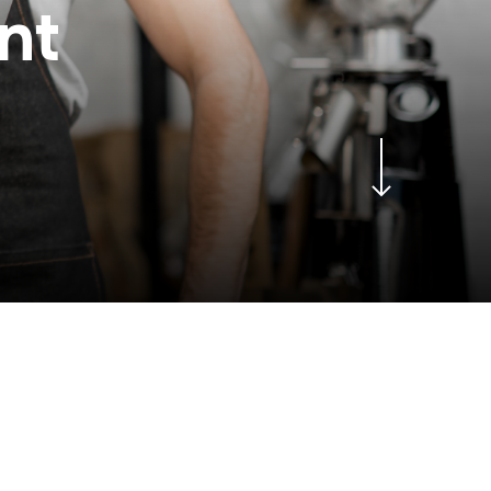
n
t
Navigate to the next section