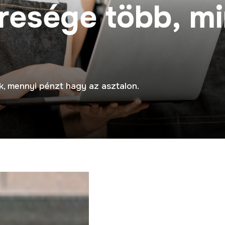
r
e
s
é
g
e
t
ö
b
b
,
m
i
k, mennyi pénzt hagy az asztalon.