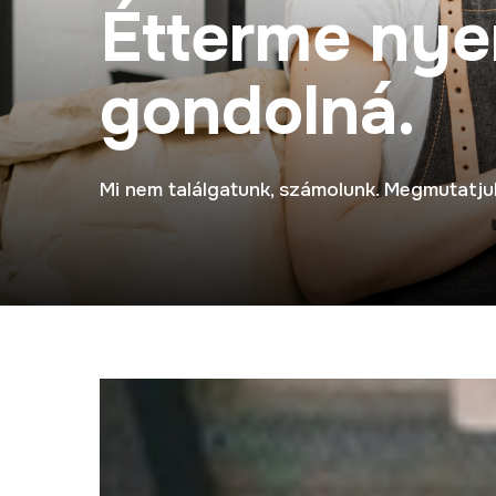
É
t
t
e
r
m
e
n
y
e
g
o
n
d
o
l
n
á
.
Mi nem találgatunk, számolunk. Megmutatju