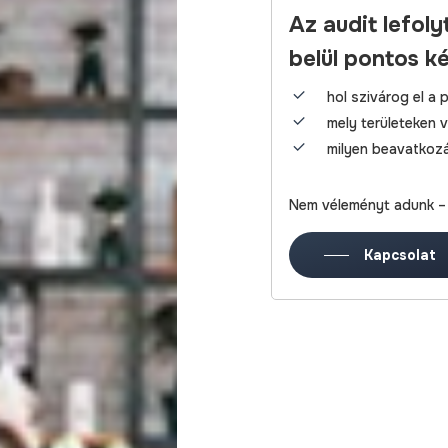
Az audit lefol
belül pontos k
hol szivárog el a 
mely területeken 
milyen beavatkoz
Nem véleményt adunk –
Kapcsolat