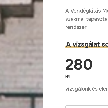
A
Vendéglátás
M
szakmai
tapaszta
rendszer.
A vizsgálat s
280
KPI
vizsgálunk és ele