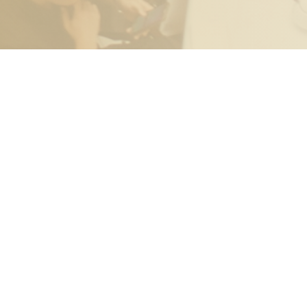
talános Szerződési Feltételek
atkezelési tájékoztató
gi nyilatkozat és felelősség kizárás
facebook
linkedin
phone