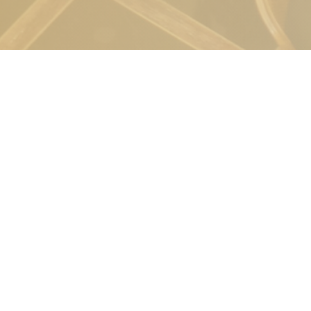
Vendéglátás Menedzsment Kft.
Ál
Adószám: 25002449-2-13
Ad
Székhely: 2314 Halásztelek, Táncsics Mihály u. 94.
Jo
Email:
audit@vendeglatasmenedzsment.hu
Tel.: +36 20 2345 960