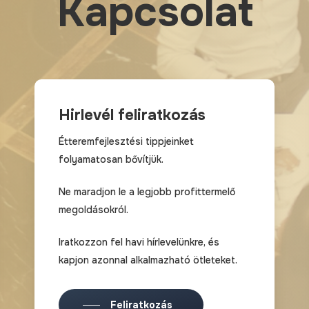
K
a
p
c
s
o
l
a
t
Hirlevél feliratkozás
Étteremfejlesztési tippjeinket
folyamatosan bővítjük.
Ne maradjon le a legjobb profittermelő
megoldásokról.
Iratkozzon fel havi hírlevelünkre, és
kapjon azonnal alkalmazható ötleteket.
Feliratkozás